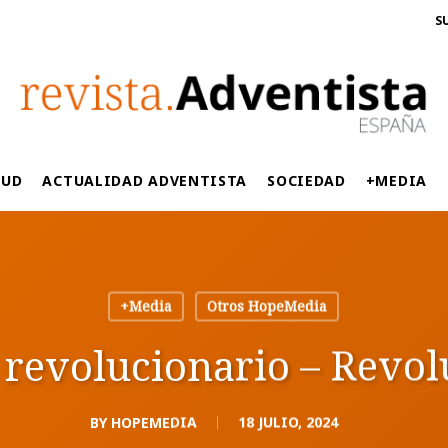
S
LUD
ACTUALIDAD ADVENTISTA
SOCIEDAD
+MEDIA
+Media
Otros HopeMedia
l revolucionario – Revo
BY
HOPEMEDIA
18 JULIO, 2024