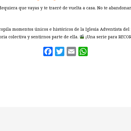
dequiera que vayas y te traeré de vuelta a casa. No te abandona
copila momentos únicos e históricos de la Iglesia Adventista de
ia colectiva y sentirnos parte de ella.
¡Una serie para RECO
Facebook
Twitter
Email
WhatsAp