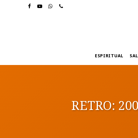
Skip
to
main
content
ESPIRITUAL
SA
RETRO: 200