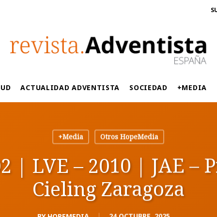
S
LUD
ACTUALIDAD ADVENTISTA
SOCIEDAD
+MEDIA
+Media
Otros HopeMedia
2 | LVE – 2010 | JAE – 
Cieling Zaragoza
BY
HOPEMEDIA
24 OCTUBRE, 2025