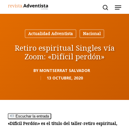
Skip
to
main
content
Actualidad Adventista
Nacional
Retiro espiritual Singles vía
Zoom: «Difícil perdón»
BY
MONTSERRAT SALVADOR
13 OCTUBRE, 2020
Escuchar la entrada
«Difícil Perdón» es el título del taller-retiro espiritual,