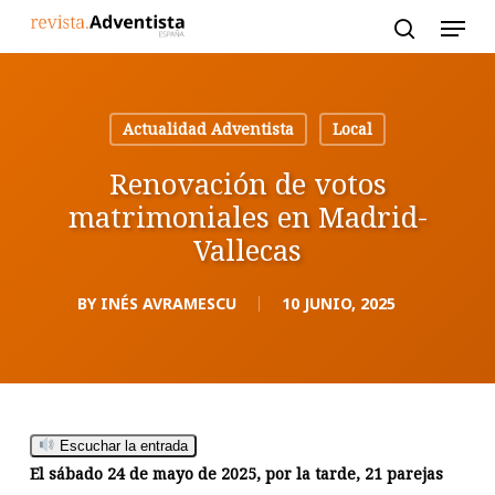
Skip
to
main
content
Actualidad Adventista
Local
Renovación de votos
matrimoniales en Madrid-
Vallecas
BY
INÉS AVRAMESCU
10 JUNIO, 2025
Escuchar la entrada
El sábado 24 de mayo de 2025, por la tarde, 21 parejas