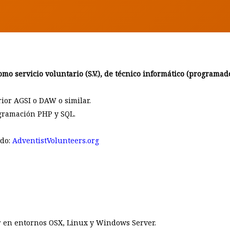
BY
PABLO SÁNCHEZ
o servicio voluntario (S.V.), de técnico informático (programad
ior AGSI o DAW o similar.
gramación PHP y SQL.
ado:
AdventistVolunteers.org
 en entornos OSX, Linux y Windows Server.