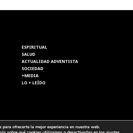
ESPIRITUAL
SALUD
ACTUALIDAD ADVENTISTA
SOCIEDAD
+MEDIA
LO + LEÍDO
os reservados.
 para ofrecerte la mejor experiencia en nuestra web.
ás sobre qué cookies utilizamos o desactivarlas en los
ajustes
.