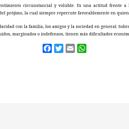
ntimiento circunstancial y voluble. Es una actitud frente a l
del prójimo, la cual siempre repercute favorablemente en quien 
aridad con la familia, los amigos y la sociedad en general. Sobr
uidos, marginados o indefensos, tienen más dificultades económi
Facebook
Twitter
Email
WhatsAp