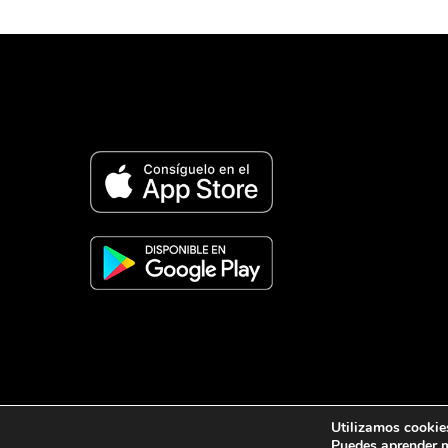
© 2026 Revista Adventista de España. UICASDE. Derech
Utilizamos cookies
Legal
|
Privacidad
|
Cookies
Puedes aprender m