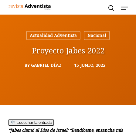
Skip
to
main
content
Actualidad Adventista
Nacional
Proyecto Jabes 2022
BY
GABRIEL DÍAZ
15 JUNIO, 2022
Escuchar la entrada
“Jabes clamó al Dios de Israel: “Bendíceme, ensancha mis