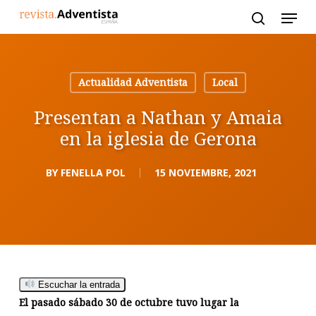
Skip
to
main
content
Actualidad Adventista
Local
Presentan a Nathan y Amaia
en la iglesia de Gerona
BY
FENELLA POL
15 NOVIEMBRE, 2021
Escuchar la entrada
El pasado sábado 30 de octubre tuvo lugar la