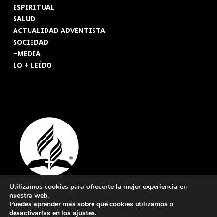
ESPIRITUAL
SALUD
ACTUALIDAD ADVENTISTA
SOCIEDAD
+MEDIA
LO + LEÍDO
Utilizamos cookies para ofrecerte la mejor experiencia en
nuestra web.
© 2026 Revista Adventista de España. UICASDE. Derechos
Puedes aprender más sobre qué cookies utilizamos o
reservados.
desactivarlas en los
ajustes
.