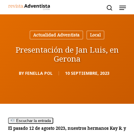
Skip
to
main
content
Actualidad Adventista
Local
Presentación de Jan Luis, en
Gerona
BY
FENELLA POL
10 SEPTIEMBRE, 2023
Escuchar la entrada
El pasado 12 de agosto 2023, nuestros hermanos Kay R. y