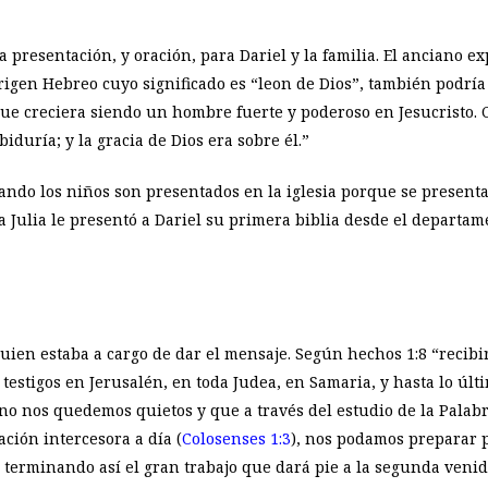
a presentación, y oración, para Dariel y la familia. El anciano e
rigen Hebreo cuyo significado es “leon de Dios”, también podrí
que creciera siendo un hombre fuerte y poderoso en Jesucristo. 
abiduría; y la gracia de Dios era sobre él.”
do los niños son presentados en la iglesia porque se presenta o
 Julia le presentó a Dariel su primera biblia desde el departam
uien estaba a cargo de dar el mensaje. Según hechos 1:8 “recib
 testigos en Jerusalén, en toda Judea, en Samaria, y hasta lo últ
no nos quedemos quietos y que a través del estudio de la Palabr
ración intercesora a día (
Colosenses 1:3
), nos podamos preparar p
a, terminando así el gran trabajo que dará pie a la segunda venid