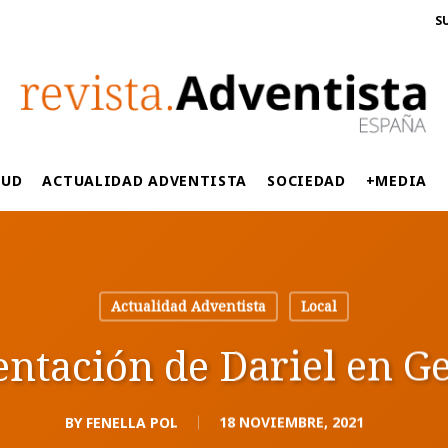
S
LUD
ACTUALIDAD ADVENTISTA
SOCIEDAD
+MEDIA
Actualidad Adventista
Local
entación de Dariel en G
BY
FENELLA POL
18 NOVIEMBRE, 2021