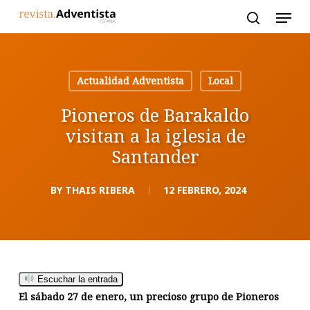
Skip
to
main
content
Actualidad Adventista
Local
Pioneros de Barakaldo
visitan a la iglesia de
Santander
BY
THAIS RIBERA
12 FEBRERO, 2024
Escuchar la entrada
El sábado 27 de enero, un precioso grupo de Pioneros