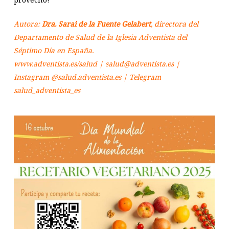
Autora:
Dra. Sarai de la Fuente Gelabert
, directora del
Departamento de Salud de la Iglesia Adventista del
Séptimo Día en España.
www.adventista.es/salud | salud@adventista.es |
Instagram @salud.adventista.es | Telegram
salud_adventista_es