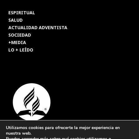
ESPIRITUAL
SALUD
ACTUALIDAD ADVENTISTA
SOCIEDAD
+MEDIA
LO + LEÍDO
Utilizamos cookies para ofrecerte la mejor experiencia en
nuestra web.
© 2026 Revista Adventista de España. UICASDE. Derechos
Puedes aprender más sobre qué cookies utilizamos o