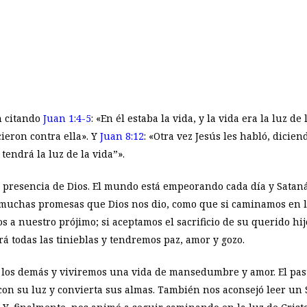
n citando
Juan 1:4-5
: «En él estaba la vida, y la vida era la luz d
cieron contra ella». Y
Juan 8:12
: «Otra vez Jesús les habló, dicie
tendrá la luz de la vida”».
a presencia de Dios. El mundo está empeorando cada día y Sataná
muchas promesas que Dios nos dio, como que si caminamos en la 
 nuestro prójimo; si aceptamos el sacrificio de su querido hi
rá todas las tinieblas y tendremos paz, amor y gozo.
a los demás y viviremos una vida de mansedumbre y amor. El past
 con su luz y convierta sus almas. También nos aconsejó leer un