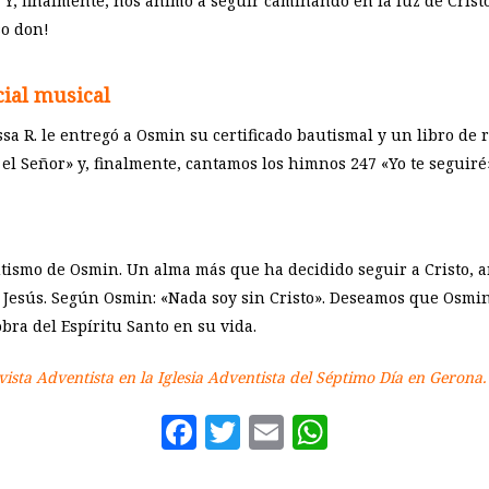
. Y, finalmente, nos animó a seguir caminando en la luz de Cris
so don!
cial musical
ssa R. le entregó a Osmin su certificado bautismal y un libro d
 el Señor» y, finalmente, cantamos los himnos 247 «Yo te seguiré»
ismo de Osmin. Un alma más que ha decidido seguir a Cristo, and
 Jesús. Según Osmin: «Nada soy sin Cristo». Deseamos que Osmin
obra del Espíritu Santo en su vida.
vista Adventista en la Iglesia Adventista del Séptimo Día en Gerona.
Facebook
Twitter
Email
WhatsAp