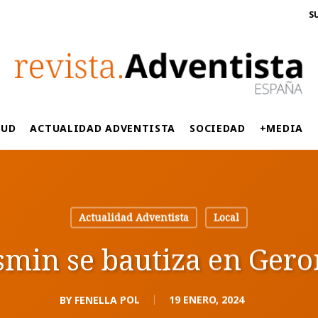
S
LUD
ACTUALIDAD ADVENTISTA
SOCIEDAD
+MEDIA
Actualidad Adventista
Local
smin se bautiza en Gero
BY
FENELLA POL
19 ENERO, 2024