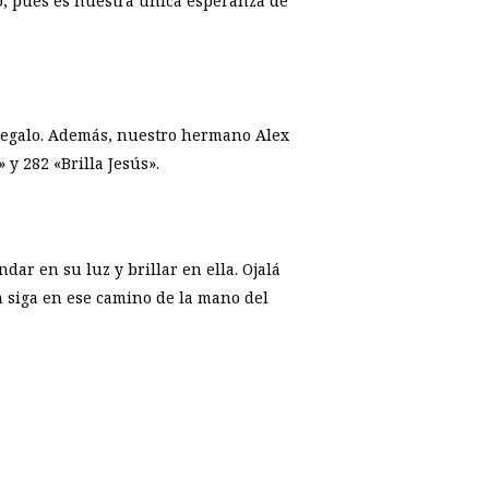
to, pues es nuestra única esperanza de
e regalo. Además, nuestro hermano Alex
 y 282 «Brilla Jesús».
ar en su luz y brillar en ella. Ojalá
 siga en ese camino de la mano del
p