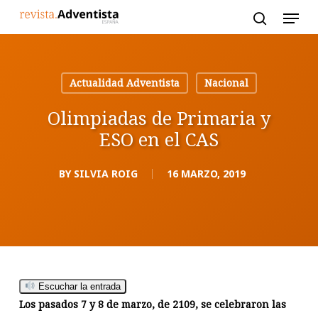
Skip
to
main
content
Actualidad Adventista
Nacional
Olimpiadas de Primaria y
ESO en el CAS
BY
SILVIA ROIG
16 MARZO, 2019
Escuchar la entrada
Los pasados 7 y 8 de marzo, de 2109, se celebraron las