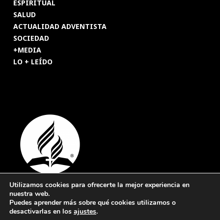
ESPIRITUAL
SALUD
ACTUALIDAD ADVENTISTA
SOCIEDAD
+MEDIA
LO + LEÍDO
Utilizamos cookies para ofrecerte la mejor experiencia en
nuestra web.
© 2026 Revista Adventista de España. UICASDE. Derechos
Puedes aprender más sobre qué cookies utilizamos o
reservados.
desactivarlas en los
ajustes
.
Legal
|
Privacidad
|
Cookies