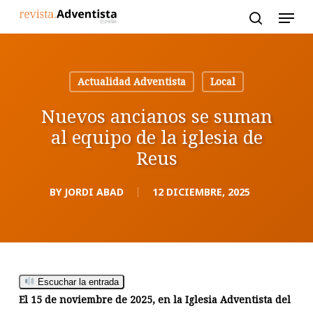
Skip
to
main
content
Actualidad Adventista
Local
Nuevos ancianos se suman
al equipo de la iglesia de
Reus
BY
JORDI ABAD
12 DICIEMBRE, 2025
Escuchar la entrada
El 15 de noviembre de 2025, en la Iglesia Adventista del