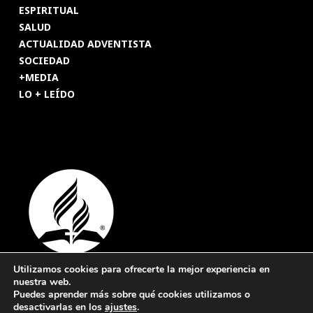
ESPIRITUAL
SALUD
ACTUALIDAD ADVENTISTA
SOCIEDAD
+MEDIA
LO + LEÍDO
Utilizamos cookies para ofrecerte la mejor experiencia en
nuestra web.
© 2026 Revista Adventista de España. UICASDE. Derechos
Puedes aprender más sobre qué cookies utilizamos o
reservados.
desactivarlas en los
ajustes
.