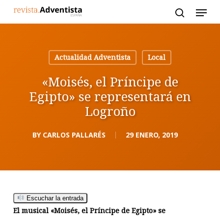
Skip
to
main
content
Actualidad Adventista
Local
«Moisés, el Príncipe de
Egipto» se representará en
Logroño
BY
CARLOS PALLARÉS
29 ENERO, 2019
Escuchar la entrada
El musical «Moisés, el Príncipe de Egipto» se