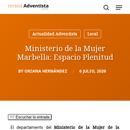
Skip
to
main
content
Actualidad Adventista
Local
Ministerio de la Mujer
Marbella: Espacio Plenitud
BY
ORIANA HERNÁNDEZ
6 JULIO, 2026
Escuchar la entrada
Ministerio de la Mujer de la
El departamento del