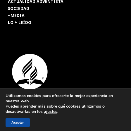
ACTUALIDAD ADVENTISTA
SOCIEDAD
+MEDIA
LO + LEÍDO
Utilizamos cookies para ofrecerte la mejor experiencia en
nuestra web.
© 2026 Revista Adventista de España. UICASDE. Derechos
Puedes aprender más sobre qué cookies utilizamos o
reservados.
desactivarlas en los
ajustes
.
Legal
|
Privacidad
|
Cookies
Aceptar