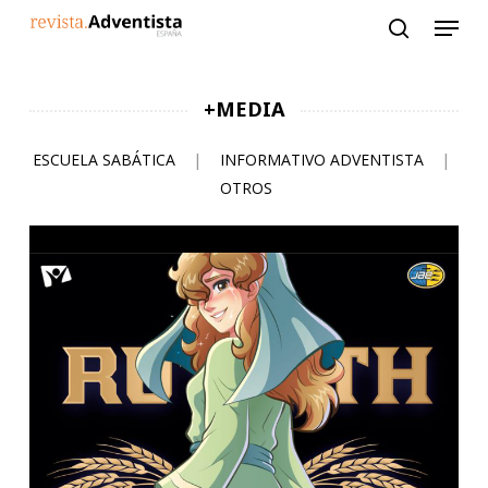
Skip
to
main
content
+MEDIA
ESCUELA SABÁTICA
|
INFORMATIVO ADVENTISTA
|
OTROS