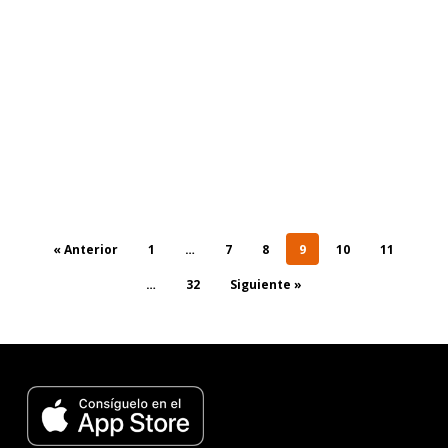
« Anterior
1
…
7
8
9
10
11
…
32
Siguiente »