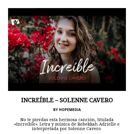
INCREÍBLE – SOLENNE CAVERO
BY
HOPEMEDIA
No te pierdas esta hermosa canción, titulada
«Increíble». Letra y música de Rebekkah Adrielle e
interpretada por Solenne Cavero.