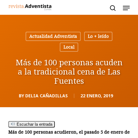
Skip
to
main
content
Actualidad Adventista
Lo + leído
Local
Más de 100 personas acuden
a la tradicional cena de Las
Fuentes
BY
DELIA CAÑADILLAS
22 ENERO, 2019
Escuchar la entrada
Más de 100 personas acudieron, el pasado 5 de enero de