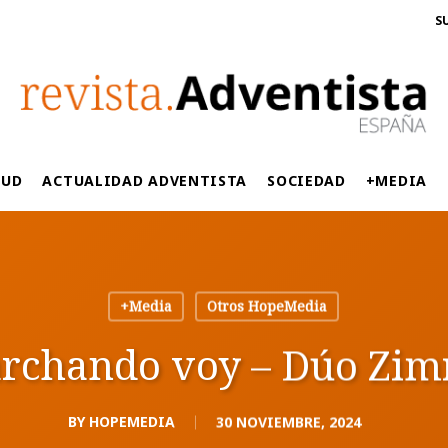
S
LUD
ACTUALIDAD ADVENTISTA
SOCIEDAD
+MEDIA
+Media
Otros HopeMedia
rchando voy – Dúo Zim
BY
HOPEMEDIA
30 NOVIEMBRE, 2024