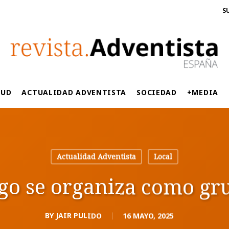
S
LUD
ACTUALIDAD ADVENTISTA
SOCIEDAD
+MEDIA
Actualidad Adventista
Local
go se organiza como gr
BY
JAIR PULIDO
16 MAYO, 2025