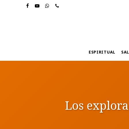
Skip
to
main
content
ESPIRITUAL
SA
Los explora