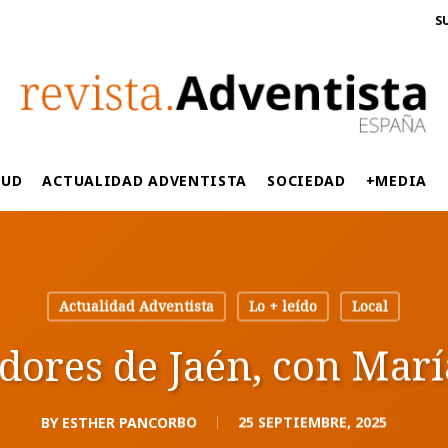
S
LUD
ACTUALIDAD ADVENTISTA
SOCIEDAD
+MEDIA
Actualidad Adventista
Lo + leído
Local
dores de Jaén, con Mar
BY
ESTHER PANCORBO
25 SEPTIEMBRE, 2025