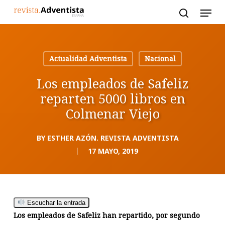
Skip
to
main
content
Actualidad Adventista
Nacional
Los empleados de Safeliz
reparten 5000 libros en
Colmenar Viejo
BY
ESTHER AZÓN. REVISTA ADVENTISTA
17 MAYO, 2019
Escuchar la entrada
Los empleados de Safeliz han repartido, por segundo