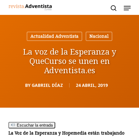
Skip
to
main
content
Actualidad Adventista
Nacional
La voz de la Esperanza y
QueCurso se unen en
Adventista.es
BY
GABRIEL DÍAZ
24 ABRIL, 2019
Escuchar la entrada
La Voz de la Esperanza y Hopemedia están trabajando