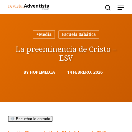
Skip
to
main
content
+Media
Escuela Sabática
La preeminencia de Cristo –
ESV
BY
HOPEMEDIA
14 FEBRERO, 2026
Escuchar la entrada