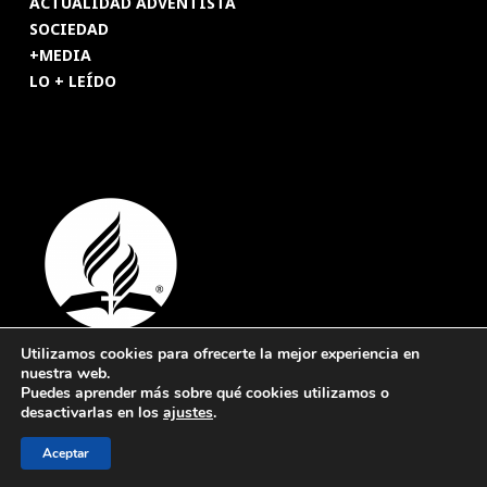
ACTUALIDAD ADVENTISTA
SOCIEDAD
+MEDIA
LO + LEÍDO
Utilizamos cookies para ofrecerte la mejor experiencia en
nuestra web.
© 2026 Revista Adventista de España. UICASDE. Derechos
Puedes aprender más sobre qué cookies utilizamos o
reservados.
desactivarlas en los
ajustes
.
Legal
|
Privacidad
|
Cookies
Aceptar