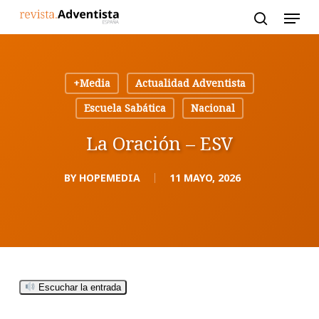
Skip
to
main
content
+Media
Actualidad Adventista
Escuela Sabática
Nacional
La Oración – ESV
BY
HOPEMEDIA
11 MAYO, 2026
Escuchar la entrada