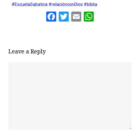
#EscuelaSabatica
#relaciónconDios
#biblia
Facebook
Twitter
Email
WhatsAp
Leave a Reply