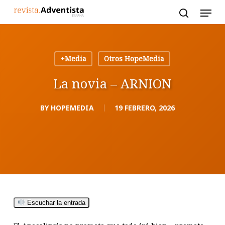
Skip
to
main
content
+Media
Otros HopeMedia
La novia – ARNION
BY
HOPEMEDIA
19 FEBRERO, 2026
Escuchar la entrada