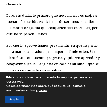
General?
Pero, sin duda, lo primero que necesitamos es mejorar
nuestra formación. No dejamos de ser unos sencillos
miembros de iglesia que comparten sus creencias, pero
que no se ponen límites.
Por cierto, aprovechamos para incidir en que hay sitio
para más colaboradores, no importa dónde estén. Si se
identifican con nuestro programa y quieren aprender y
compartir a Jesús, La iglesia en casa es su sitio… que se
pongan en contacto con nosotros.
Utilizamos cookies para ofrecerte la mejor experiencia en
E.A. ¿Qué le sobra?
nuestra web.
Puedes aprender más sobre qué cookies utilizamos o
Ja,ja,ja… la primera respuesta que nos ha venido a la
desactivarlas en los
ajustes
.
cabeza es que probablemente sobramos nosotros dos.
Aceptar
Pero eso es lo bueno de nuestro Dios que toma