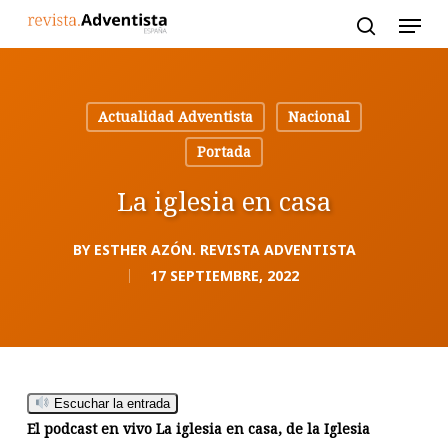
Skip
to
main
content
Actualidad Adventista
Nacional
Portada
La iglesia en casa
BY
ESTHER AZÓN. REVISTA ADVENTISTA
17 SEPTIEMBRE, 2022
Escuchar la entrada
El podcast en vivo La iglesia en casa, de la Iglesia