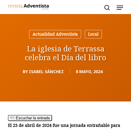
Skip
to
main
content
Actualidad Adventista
Local
La iglesia de Terrassa
celebra el Día del libro
BY
ISABEL SÁNCHEZ
8 MAYO, 2024
Escuchar la entrada
El 23 de abril de 2024 fue una jornada entrañable para