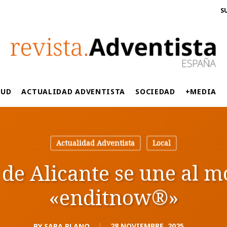
S
LUD
ACTUALIDAD ADVENTISTA
SOCIEDAD
+MEDIA
Actualidad Adventista
Local
a de Alicante se une al 
«enditnow®️»
BY
SARA PLANO
28 NOVIEMBRE, 2025