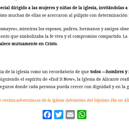
cial dirigido a las mujeres y niñas de la iglesia, invitándolas a
o muchas de ellas se acercaron al púlpito con determinación 
mayes», mientras los esposos, padres, hermanos y amigos obse
nto que simbolizaba la fe viva y el compromiso compartido. La 
alece mutuamente en Cristo.
a de la iglesia como un recordatorio de que
todos —hombres y 
iguiendo el espíritu de «End It Now», la Iglesia de Alicante rea
eguros donde cada persona pueda crecer con dignidad y en la gr
 revista.adventista.es de la Iglesia Adventista del Séptimo Día en Ali
Facebook
Twitter
Email
WhatsAp