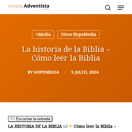
Skip
to
main
content
+Media
Otros HopeMedia
La historia de la Biblia –
Cómo leer la Biblia
BY
HOPEMEDIA
5 JULIO, 2024
Escuchar la entrada
LA HISTORIA DE LA BIBLIA
Cómo leer la Biblia –