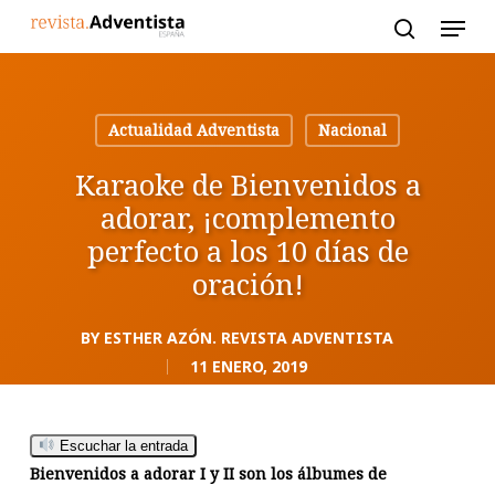
Skip
to
main
content
Actualidad Adventista
Nacional
Karaoke de Bienvenidos a
adorar, ¡complemento
perfecto a los 10 días de
oración!
BY
ESTHER AZÓN. REVISTA ADVENTISTA
11 ENERO, 2019
Escuchar la entrada
Bienvenidos a adorar I y II son los álbumes de