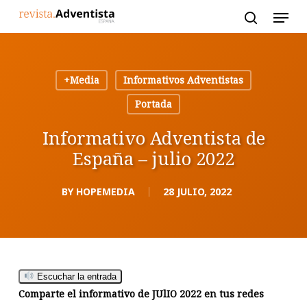
Skip
to
main
content
+Media
Informativos Adventistas
Portada
Informativo Adventista de
España – julio 2022
BY
HOPEMEDIA
28 JULIO, 2022
Escuchar la entrada
Comparte el informativo de JUlIO 2022 en tus redes