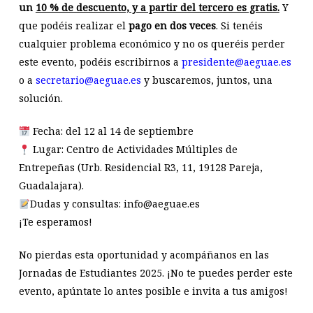
un
10 % de descuento, y a partir del tercero es gratis.
Y
que podéis realizar el
pago en dos veces
. Si tenéis
cualquier problema económico y no os queréis perder
este evento, podéis escribirnos a
presidente@aeguae.es
o a
secretario@aeguae.es
y buscaremos, juntos, una
solución.
Fecha: del 12 al 14 de septiembre
Lugar: Centro de Actividades Múltiples de
Entrepeñas (Urb. Residencial R3, 11, 19128 Pareja,
Guadalajara).
Dudas y consultas: info@aeguae.es
¡Te esperamos!
No pierdas esta oportunidad y acompáñanos en las
Jornadas de Estudiantes 2025. ¡No te puedes perder este
evento, apúntate lo antes posible e invita a tus amigos!