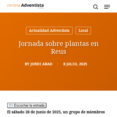
Skip
to
main
content
Actualidad Adventista
Local
Jornada sobre plantas en
Reus
BY
JORDI ABAD
8 JULIO, 2025
Escuchar la entrada
El sábado 28 de junio de 2025, un grupo de miembros