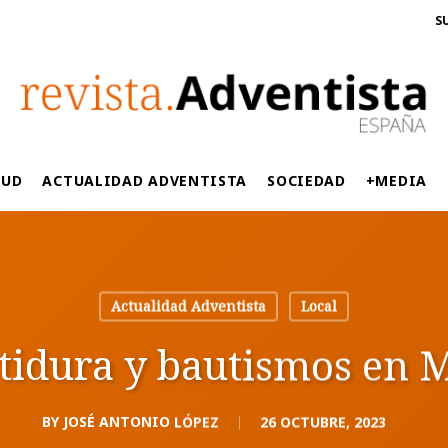
S
LUD
ACTUALIDAD ADVENTISTA
SOCIEDAD
+MEDIA
Actualidad Adventista
Local
tidura y bautismos en 
BY
JOSÉ ANTONIO LÓPEZ
26 OCTUBRE, 2023