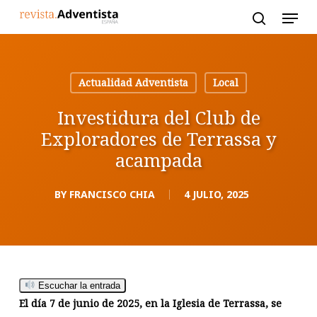
Skip
to
main
content
Actualidad Adventista
Local
Investidura del Club de
Exploradores de Terrassa y
acampada
BY
FRANCISCO CHIA
4 JULIO, 2025
Escuchar la entrada
El día 7 de junio de 2025, en la Iglesia de Terrassa, se