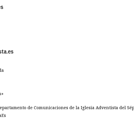
es
sta.es
da
n»
 Departamento de Comunicaciones de la Iglesia Adventista del Sé
aEs