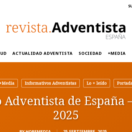
S
LUD
ACTUALIDAD ADVENTISTA
SOCIEDAD
+MEDIA
+Media
Informativos Adventistas
Lo + leído
Portad
 Adventista de España 
2025
BY
HOPEMEDIA
25 SEPTIEMBRE, 2025