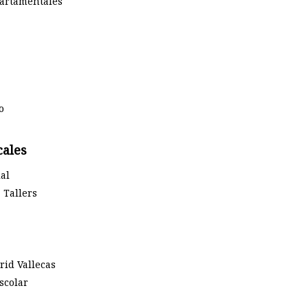
partamentales
o
cales
al
 Tallers
rid Vallecas
scolar