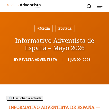
Skip
to
main
content
+Media
Portada
Informativo Adventista de
España – Mayo 2026
BY
REVISTA ADVENTISTA
1 JUNIO, 2026
Escuchar la entrada
INFORMATIVO ADVENTISTA DE ESPAÑA —