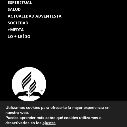
ESPIRITUAL
SALUD
ACTUALIDAD ADVENTISTA
SOCIEDAD
+MEDIA
LO + LEÍDO
Utilizamos cookies para ofrecerte la mejor experiencia en
nuestra web.
© 2026 Revista Adventista de España. UICASDE. Derechos
Puedes aprender más sobre qué cookies utilizamos o
reservados.
desactivarlas en los
ajustes
.