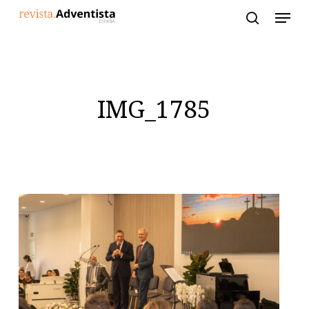
Skip
to
main
content
IMG_1785