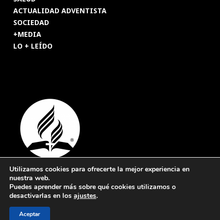
ACTUALIDAD ADVENTISTA
SOCIEDAD
+MEDIA
LO + LEÍDO
Utilizamos cookies para ofrecerte la mejor experiencia en
nuestra web.
© 2026 Revista Adventista de España. UICASDE. Derechos
Puedes aprender más sobre qué cookies utilizamos o
reservados.
desactivarlas en los
ajustes
.
Legal
|
Privacidad
|
Cookies
Aceptar