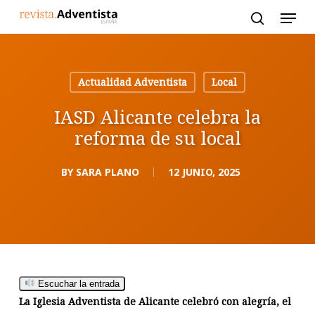
Skip
to
main
content
Actualidad Adventista
Local
IASD Alicante celebra la
reforma de su local
BY
SARA PLANO
12 JUNIO, 2025
Escuchar la entrada
La Iglesia Adventista de Alicante celebró con alegría, el