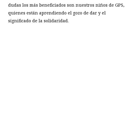
dudas los más beneficiados son nuestros niños de GPS,
quienes están aprendiendo el gozo de dar y el
significado de la solidaridad.
Reproductor
Media error: Format(s) not supported or source(s) not found
de
Descargar archivo: https://revista.adventista.es/wp-
vídeo
content/uploads/sites/2/2024/02/WhatsApp-Video-2024-02-12-at-10.57.45.mp4?_=1