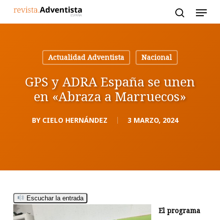
Skip
to
main
content
Actualidad Adventista
Nacional
GPS y ADRA España se unen
en «Abraza a Marruecos»
BY
CIELO HERNÁNDEZ
3 MARZO, 2024
Escuchar la entrada
El programa