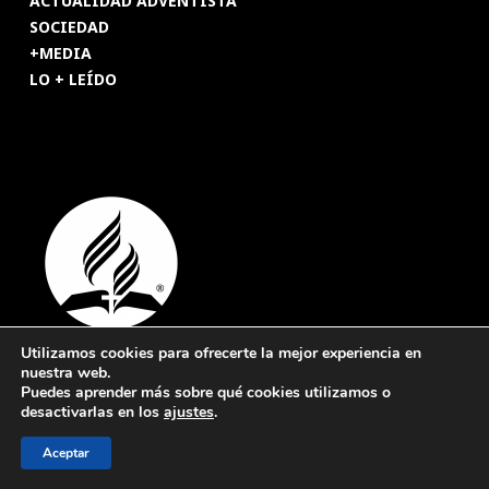
ACTUALIDAD ADVENTISTA
SOCIEDAD
+MEDIA
LO + LEÍDO
Utilizamos cookies para ofrecerte la mejor experiencia en
nuestra web.
© 2026 Revista Adventista de España. UICASDE. Derechos
Puedes aprender más sobre qué cookies utilizamos o
reservados.
desactivarlas en los
ajustes
.
Legal
|
Privacidad
|
Cookies
Aceptar