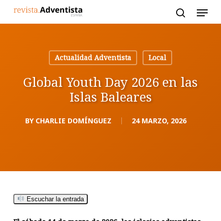
Skip
to
main
content
Actualidad Adventista
Local
Global Youth Day 2026 en las
Islas Baleares
BY
CHARLIE DOMÍNGUEZ
24 MARZO, 2026
Escuchar la entrada