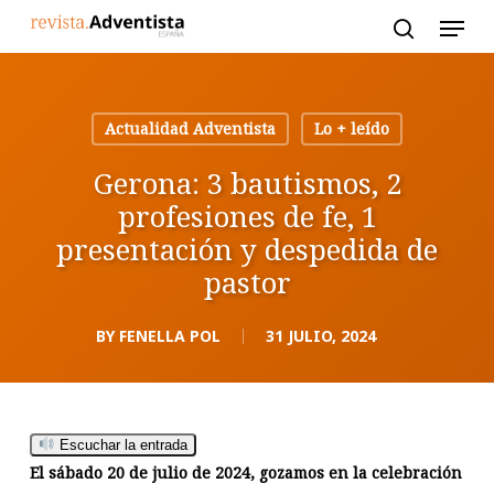
Skip
to
main
content
Actualidad Adventista
Lo + leído
Gerona: 3 bautismos, 2
profesiones de fe, 1
presentación y despedida de
pastor
BY
FENELLA POL
31 JULIO, 2024
Escuchar la entrada
El sábado 20 de julio de 2024, gozamos en la celebración