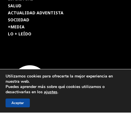
SALUD
ACTUALIDAD ADVENTISTA
SOCIEDAD
+MEDIA
LO + LEÍDO
Utilizamos cookies para ofrecerte la mejor experiencia en
nuestra web.
Puedes aprender más sobre qué cookies utilizamos o
desactivarlas en los
ajustes
.
Aceptar
© 2026 Revista Adventista de España. UICASDE. Derechos
reservados.
Legal
|
Privacidad
|
Cookies