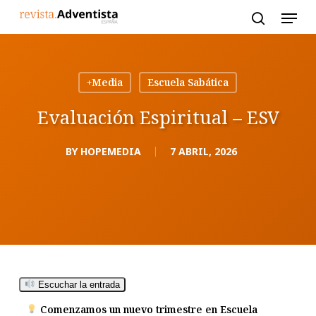
Skip
to
main
content
+Media
Escuela Sabática
Evaluación Espiritual – ESV
BY
HOPEMEDIA
7 ABRIL, 2026
Escuchar la entrada
Comenzamos un nuevo trimestre en Escuela